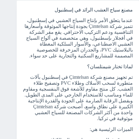
مصنع سياج العشب الرائد في إسطنبول
عندما يتعلق الأمر بإنتاج السياج العشبي في إسطنبول،
تتميز شركة Çimtelsan بجودة إنتاجها الموثوقة وأسعارها
التنافسية ودعم التركيب الاحترافي. يقع مقر الشركة
في أفجلار بإسطنبول، وهي متخصصة في ألواح السياج
العشبي الاصطناعي، والأسوار السلكية المغطاة
بالبلاستيك PVC، والجدران المزخرفة للخصوصية
المصممة للمشاريع السكنية والتجارية على حد سواء.
لماذا تختار شيمتلسان؟
تم تجهيز مصنع شركة Çimtelsan في إسطنبول بآلات
متطورة لسحب الأسلاك وطلاء PVC وتصفيح طلاء
العشب. كل منتج مقاوم للأشعة فوق البنفسجية ومقاوم
للماء ومناسب للاستخدام الخارجي على المدى الطويل.
وبفضل الرقابة الصارمة على الجودة والقدرة الإنتاجية
الكبيرة على نطاق واسع، أصبحت شركة Çimtelsan
واحدة من أكثر الشركات المصنعة للسياج العشبي
موثوقية في تركيا.
الميزات الرئيسية هي: