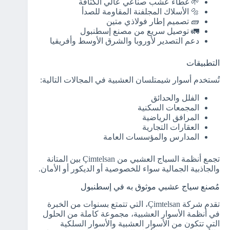
🌱 غطاء عشب صناعي عالي الكثافة
🔩 الأسلاك المجلفنة المقاومة للصدأ
🧱 تصميم إطار فولاذي متين
🚛 توصيل سريع من مصنع إسطنبول
دعم التصدير لأوروبا والشرق الأوسط وأفريقيا
التطبيقات
تُستخدم أسوار شيمتلسان العشبية في المجالات التالية:
الفلل والحدائق
المجمعات السكنية
المرافق الرياضية
العقارات التجارية
المدارس والمؤسسات العامة
تجمع أنظمة السياج العشبي من Çimtelsan بين المتانة
والجاذبية الجمالية سواء للخصوصية أو الديكور أو الأمان.
مُصنع سياج عشبي موثوق به في إسطنبول
تقدم شركة Çimtelsan، التي تتمتع بسنوات من الخبرة
في أنظمة الأسوار العشبية، مجموعة كاملة من الحلول
التي تتكون من الأسوار العشبية والأسوار السلكية