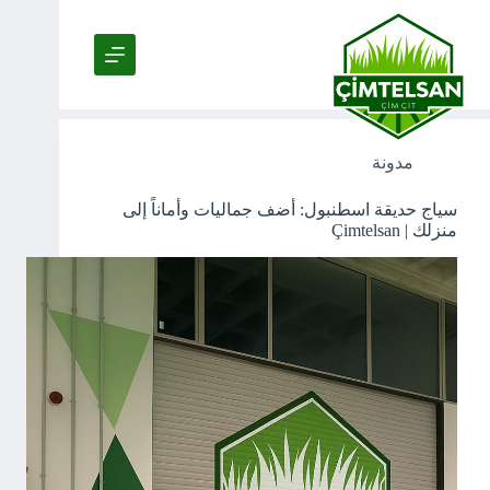
لتجاوز
لى
لمحتوى
Tag
تركيب السياج الورقي
مدونة
سياج حديقة اسطنبول: أضف جماليات وأماناً إلى
منزلك | Çimtelsan