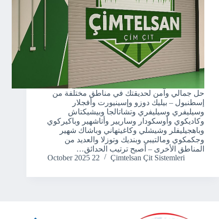
حل جمالي وآمن لحديقتك في مناطق مختلفة من
إسطنبول – بيليك دوزو وإسينيورت وأفجلار
وسيليفري وسيليفري وتشاتالجا وبيشيكتاش
وكاديكوي وأوسكودار وساريير وأتاشهير وباكيركوي
وباهجيليفلر وشيشلي وكاغيتهاني وباشاك شهير
وجكمكوي ومالتيبي وبنديك وتوزلا والعديد من
المناطق الأخرى – أصبح ترتيب الحدائق…
22 October 2025
Çimtelsan Çit Sistemleri