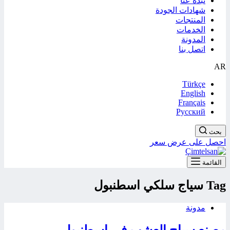
نبذة عنا
شهادات الجودة
المنتجات
الخدمات
المدونة
اتصل بنا
AR
Türkçe
English
Français
Русский
بحث
احصل على عرض سعر
القائمة
Tag
سياج سلكي اسطنبول
مدونة
مصنع سياج العشب في إسطنبول –