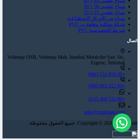
سياج عشبي 45 × 45
سياج عشبي 50 × 50
سياج عشبي 55 × 55
سياج من الأوراق الاصطناعية
شبكة سلكية مغلفة ب PVC
شريط الخصوصية PVC
اتصال
Velimeşe OSB, Velimeşe Mah. İstanbul Metalciler San. Sit.,
Ergene, Tekirdağ
+90 850 532 0663
+90 212 963 0663
+90 532 469 6135
satis@cimtelsan.com
Copyright © 2026 - Çimtelsan. جميع الحقوق محفوظة.