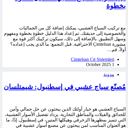
بخطوة
مع تركيب السياج العشبي، يمكنك إضافة كل من الجماليات
والخصوصية إلى حديقتك. تم إعداد هذا الدليل خطوة بخطوة ومفهوم
وسهل التطبيق. بالإضافة إلى ذلك، سيكون تركيبك أكثر قوة مع
مشورة Çimtelsan الاحترافية. قبل التجمع: ما الذي يجب إعداده؟
أولاً، قم…
Çimtelsan Çit Sistemleri
1 October 2025
مدونة
مُصنّع سياج عشبي في إسطنبول: شيمتلسان
السياج العشبي هو خيار أولئك الذين يبحثون عن حل جمالي وآمن
للحدائق والفيلات والمناطق التجارية. يزداد تفضيل الأسوار العشبية،
التي تتميز بمظهرها الزخرفي وهيكلها المتين، في إسطنبول. إذًا، ما
هو العنوان المناسب لمن يبحثون عن مصنع أسوار عشبية في