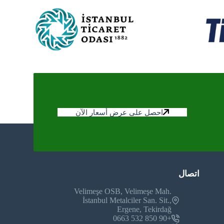
احصل على عرض أسعار الآن
اتصال
Velimeşe OSB, Velimeşe Mah.
İstanbul Metalciler San. Sit.,
Ergene, Tekirdağ
+90 850 532 0663