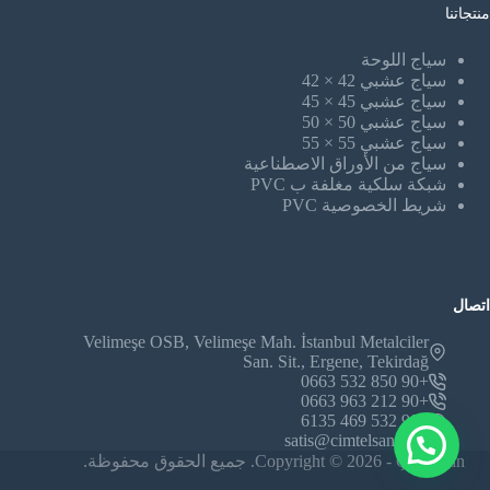
منتجاتنا
سياج اللوحة
سياج عشبي 42 × 42
سياج عشبي 45 × 45
سياج عشبي 50 × 50
سياج عشبي 55 × 55
سياج من الأوراق الاصطناعية
شبكة سلكية مغلفة ب PVC
شريط الخصوصية PVC
اتصال
Velimeşe OSB, Velimeşe Mah. İstanbul Metalciler
San. Sit., Ergene, Tekirdağ
+90 850 532 0663
+90 212 963 0663
+90 532 469 6135
satis@cimtelsan.com
Copyright © 2026 - Çimtelsan. جميع الحقوق محفوظة.