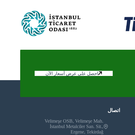
احصل على عرض أسعار الآن
اتصال
Velimeşe OSB, Velimeşe Mah.
İstanbul Metalciler San. Sit.,
Ergene, Tekirdağ