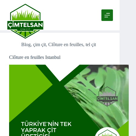
Passer
au
contenu
Tag
clôture en feuilles Istanbul
Blog
,
çim çit
,
Clôture en feuilles
,
tel çit
Clôture en feuilles Istanbul