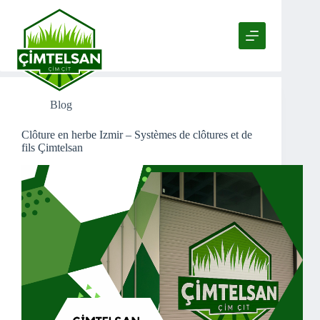
Passer
au
contenu
Tag
Clôture en herbe Izmir
Blog
Clôture en herbe Izmir – Systèmes de clôtures et de
fils Çimtelsan