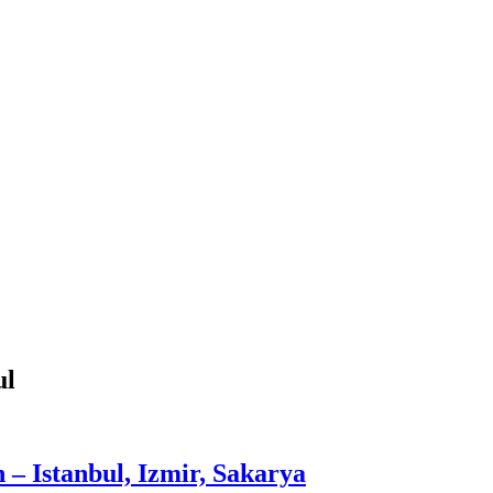
ul
n – Istanbul, Izmir, Sakarya