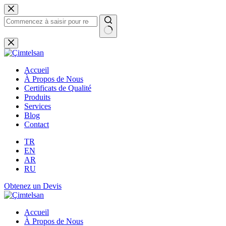
Passer
au
contenu
Aucun
résultat
Accueil
À Propos de Nous
Certificats de Qualité
Produits
Services
Blog
Contact
TR
EN
AR
RU
Obtenez un Devis
Accueil
À Propos de Nous