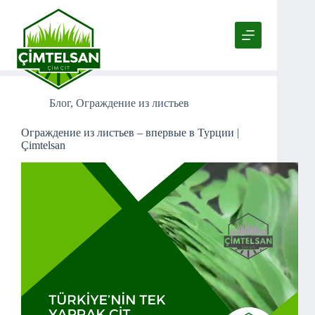
Перейти
к
сути
Tag
Покраска бумажных панелей для забора
Блог
,
Ограждение из листьев
Ограждение из листьев – впервые в Турции |
Çimtelsan