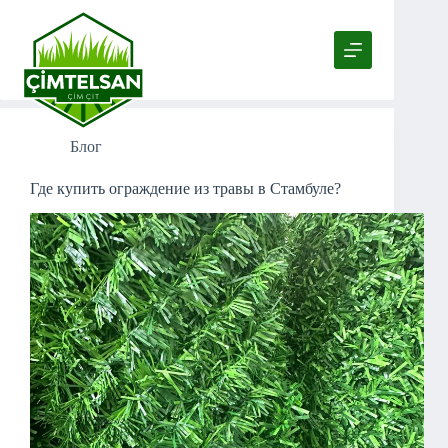
Перейти
к
сути
Tag
Продажа травяного забора Стамбул
Блог
Где купить ограждение из травы в Стамбуле?