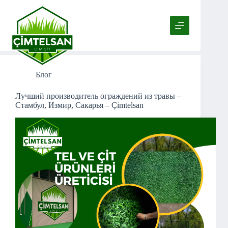
Перейти
к
сути
Tag
травяной забор
Блог
Лучший производитель ограждений из травы –
Стамбул, Измир, Сакарья – Çimtelsan