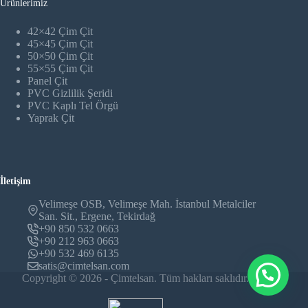
Ürünlerimiz
42×42 Çim Çit
45×45 Çim Çit
50×50 Çim Çit
55×55 Çim Çit
Panel Çit
PVC Gizlilik Şeridi
PVC Kaplı Tel Örgü
Yaprak Çit
İletişim
Velimeşe OSB, Velimeşe Mah. İstanbul Metalciler
San. Sit., Ergene, Tekirdağ
+90 850 532 0663
+90 212 963 0663
+90 532 469 6135
satis@cimtelsan.com
Copyright © 2026 - Çimtelsan. Tüm hakları saklıdır.