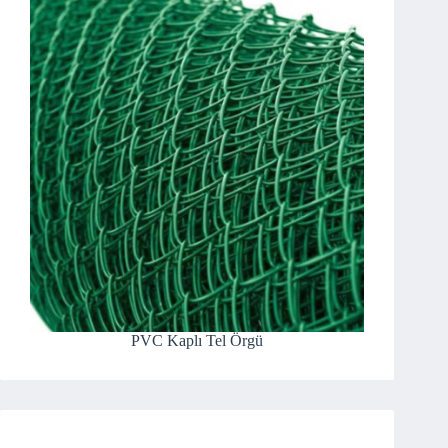
PVC Kaplı Tel Örgü