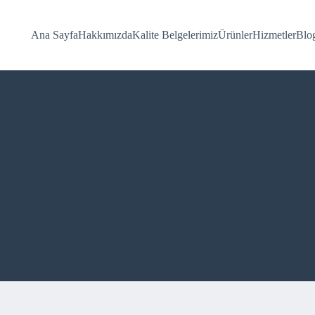
Ana Sayfa
Hakkımızda
Kalite Belgelerimiz
Ürünler
Hizmetler
Blo