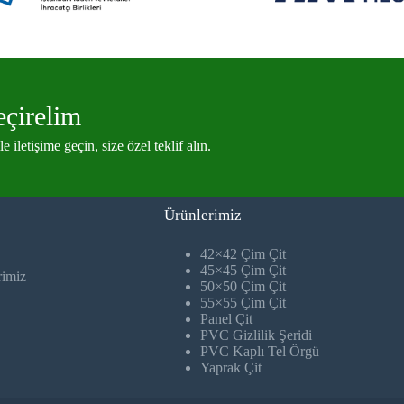
eçirelim
 iletişime geçin, size özel teklif alın.
Ürünlerimiz
42×42 Çim Çit
45×45 Çim Çit
rimiz
50×50 Çim Çit
55×55 Çim Çit
Panel Çit
PVC Gizlilik Şeridi
PVC Kaplı Tel Örgü
Yaprak Çit