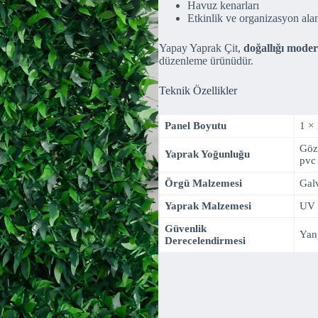
Havuz kenarları
Etkinlik ve organizasyon alan
Yapay Yaprak Çit,
doğallığı mode
düzenleme ürünüdür.
Teknik Özellikler
Panel Boyutu
1 × 
Göz 
Yaprak Yoğunluğu
pvc
Örgü Malzemesi
Galv
Yaprak Malzemesi
UV 
Güvenlik
Yang
Derecelendirmesi