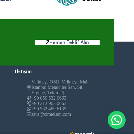
Hemen Teklif Alın
İletişim
Velimeşe OSB, Velimeşe Mah.
İstanbul Metalciler San. Sit.,
Ergene, Tekirdağ
+90 850 532 0663
+90 212 963 0663
+90 532 469 6135
satis@cimtelsan.com