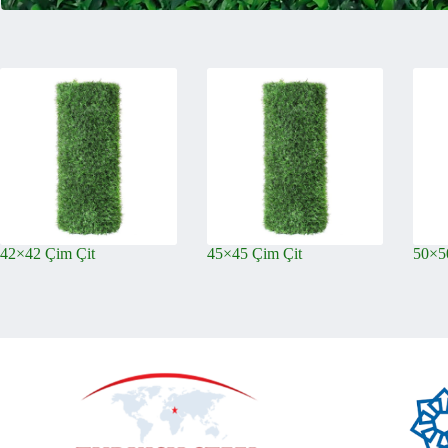
42×42 Çim Çit
45×45 Çim Çit
50×5