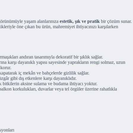
görünümüyle yaşam alanlarınıza
estetik, şık ve pratik
bir çözüm sunar.
ikleriyle öne çıkan bu ürün, mahremiyet ihtiyacınızı karşılarken
aşıkları andıran tasarımıyla dekoratif bir şıklık sağlar.
ına karşı dayanıklı yapısı sayesinde yaprakların rengi solmaz, uzun
korur.
apatarak iç mekân ve bahçelerde gizlilik sağlar.
zgâr gibi dış etkenlere karşı dayanıklıdır.
 bitkilerin aksine sulama ve budama ihtiyacı yoktur.
balkon korkulukları, duvarlar veya tel örgüler üzerine rahatlıkla
syonları