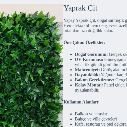
Yaprak Çit
Yapay Yaprak Çit, doğal sarmaşık 
Hem dekoratif hem de işlevsel özell
ortamlarınıza doğallık katar.
Öne Çıkan Özellikler:
Doğal Görünüm:
Gerçek sarm
UV Koruması:
Güneş ışınlar
yıllar ilk günkü görünümünü 
Mahremiyet:
Görüş alanını k
Dayanıklılık:
Yağmur, kar, rü
Bakım Gerektirmez:
Gerçek
Kolay Montaj:
Panel çitler, 
uygulanabilir.
Kullanım Alanları:
Balkon ve teraslar
Bahçe ve villa çevreleri
Kafe, restoran ve otel dekora