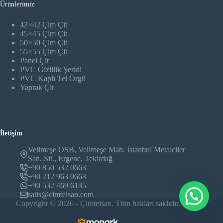
Ürünlerimiz
42×42 Çim Çit
45×45 Çim Çit
50×50 Çim Çit
55×55 Çim Çit
Panel Çit
PVC Gizlilik Şeridi
PVC Kaplı Tel Örgü
Yaprak Çit
İletişim
Velimeşe OSB, Velimeşe Mah. İstanbul Metalciler
San. Sit., Ergene, Tekirdağ
+90 850 532 0663
+90 212 963 0663
+90 532 469 6135
satis@cimtelsan.com
Copyright © 2026 - Çimtelsan. Tüm hakları saklıdır.