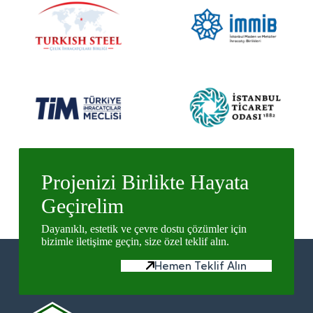
Projenizi Birlikte Hayata
Geçirelim
Dayanıklı, estetik ve çevre dostu çözümler için
bizimle iletişime geçin, size özel teklif alın.
Hemen Teklif Alın