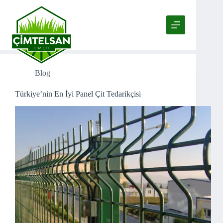
Skip
to
content
Etiket
Tel Çit
Blog
Türkiye’nin En İyi Panel Çit Tedarikçisi