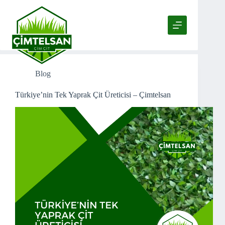
Skip
to
content
Etiket
Tel Örgü
Blog
Türkiye’nin Tek Yaprak Çit Üreticisi – Çimtelsan